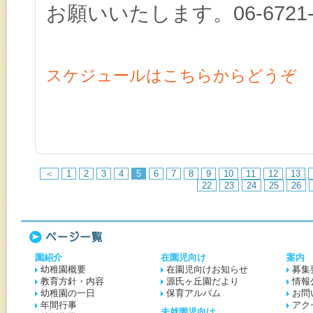
お願いいたします。06-6721-
スケジュールはこちらからどうぞ
＜
1
2
3
4
5
6
7
8
9
10
11
12
13
22
23
24
25
26
ページ一覧
園紹介
在園児向け
案内
幼稚園概要
在園児向けお知らせ
募集
教育方針・内容
源氏ヶ丘園だより
情報
幼稚園の一日
保育アルバム
お問
年間行事
アク
未就園児向け