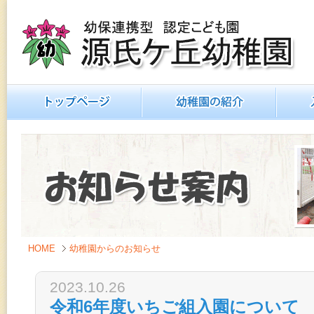
源氏ヶ丘幼稚園
幼保連携型 認定こども園
トップページ
幼稚園の紹介
入園のご
HOME
幼稚園からのお知らせ
2023.10.26
令和6年度いちご組入園について