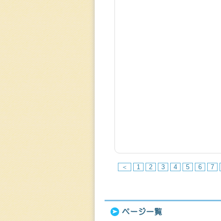
＜
1
2
3
4
5
6
7