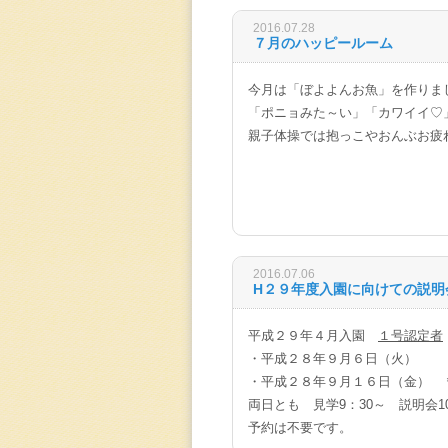
2016.07.28
７月のハッピールーム
今月は「ぼよよんお魚」を作りま
「ポニョみた～い」「カワイイ♡
親子体操では抱っこやおんぶお疲
2016.07.06
H２９年度入園に向けての説明
平成２９年４月入園
１号認定者
・平成２８年９月６日（火）
・平成２８年９月１６日（金） 
両日とも 見学9：30～ 説明会10
予約は不要です。