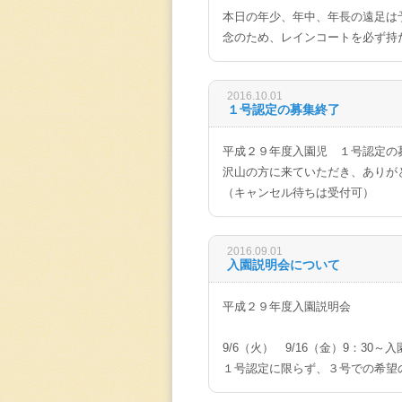
幼稚園からのお知らせ案内
本日の年少、年中、年長の遠足は
念のため、レインコートを必ず持
2016.10.01
１号認定の募集終了
平成２９年度入園児 １号認定の
沢山の方に来ていただき、ありが
（キャンセル待ちは受付可）
2016.09.01
入園説明会について
平成２９年度入園説明会
9/6（火） 9/16（金）9：30
１号認定に限らず、３号での希望