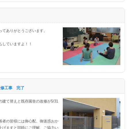
ってありがとうございます。
もしていますよ！！
改修工事 完了
建て替えと既存園舎の改修が5/31
係者の皆様には御心配、御迷惑おか
上げますと同時にご理解、ご協力い