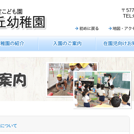
〒57
TEL:
始めに戻る
地図・アクセス
紹介
入園のご案内
在園児向けお知らせ
足について