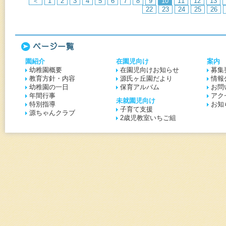
＜
1
2
3
4
5
6
7
8
9
10
11
12
13
22
23
24
25
26
ページ一覧
園紹介
在園児向け
案内
幼稚園概要
在園児向けお知らせ
募集
教育方針・内容
源氏ヶ丘園だより
情報
幼稚園の一日
保育アルバム
お問
年間行事
アク
未就園児向け
特別指導
お知
子育て支援
源ちゃんクラブ
2歳児教室いちご組